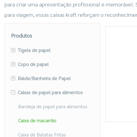
para criar uma apresentação profissional e memorável. 
para viagem, essas caixas kraft reforçam o reconheci
Produtos
+
Tigela de papel
+
Copo de papel
Tigela de papel quadrada
+
Balde/Banheira de Papel
Tigela de papel retangular
Copo de papel para bebidas
quentes/frias
-
Caixas de papel para alimentos
Tigela de papel redonda
Balde de Frango Frito
Copo de papel para sorvete
Casquinha de Batata Frita
Bandeja de papel para alimentos
Copo de papel para sopa
Caixa de macarrão
Caixa de Batatas Fritas