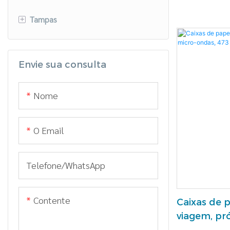
+
Tampas
Tampa de papel
Envie sua consulta
Tampa PLA
Tampa de PET
Nome
Tampa PP
O Email
Telefone/whatsApp
Contente
Caixas de 
viagem, pró