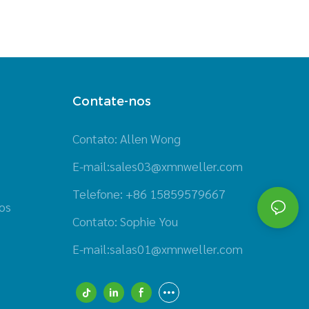
Contate-nos
Contato: Allen Wong
E-mail:
sales03@xmnweller.com
Telefone: +86 15859579667
os
Contato: Sophie You
E-mail:
salas01@xmnweller.com