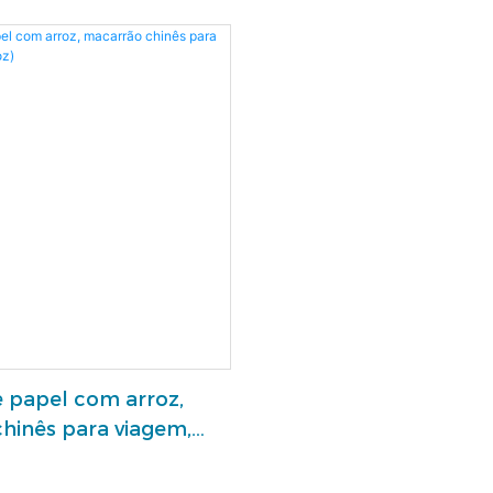
ml (16 oz).
revestimento interno e
 papel com arroz,
hinês para viagem,
)