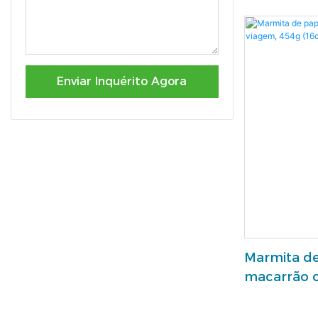
ondas, 473 
Enviar Inquérito Agora
Marmita de
macarrão c
454g (16oz