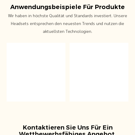
für
für
für
für
Anwendungsbeispiele Für Produkte
Unterbau-
Unterbau-
Unterbau-
Unterbau-
Dia
Dia
Dia
Dia
Wir haben in höchste Qualität und Standards investiert. Unsere
Headsets entsprechen den neuesten Trends und nutzen die
aktuellsten Technologien.
Kontaktieren Sie Uns Für Ein
Wettbewerbsfähiges Angebot.