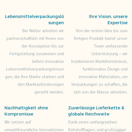
Boxen, Einweg-
Frites, weiße
Lebensmittelverpackungslö
Ihre Vision, unsere
Papierbox 2
sungen
Expertise
16oz Kraft
Bei Weller arbeiten wir
Von der ersten Idee bis zum
Pommes Frites
partnerschaftlich mit Ihnen von
fertigen Produkt bietet unser
Boxen, Einweg-
der Konzeption bis zur
Team umfassende
Frites, weiße
Fertigstellung zusammen und
Unterstützung – wir
Papierbox 3
liefern innovative
kombinieren Marktkenntnisse,
16oz Kraft
Lebensmittelverpackungslösun
funktionales Design und
Pommes Frites
gen, die Ihre Marke stärken und
innovative Materialien, um
Boxen, Einweg-
den Marktanforderungen
Verpackungen zu schaffen, die
Frites, weiße
gerecht werden.
sich von der Masse abheben.
Papierbox 4
16oz Kraft
Nachhaltigkeit ohne
Zuverlässige Lieferkette &
Pommes Frites
Kompromisse
globale Reichweite
Boxen, Einweg-
Wir setzen auf
Dank eines umfangreichen
Frites, weiße
umweltfreundliche Innovationen
Rohstofflagers und großzügiger