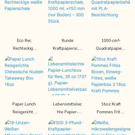
Beschichtung
ml
Kraftpapier,
aus
750 ml
kompostierbar
em Material
Eco Rec
Runde
1000-cm³-
Rechteckige
Kraftpapierscha
Quadratpapierb
weiße
le, 1000 ml,
ehälter mit
Papierschale
⌀150 mm (nur
PLA-
Boden) – 300
Beschichtung
Stück
Paper Lunch
Lebensmittelec
16oz Kraft
Reisgerichte
hte Papier-
Pommes Frites
Chinesische
Lunchbox für
Boxen, Einweg-
Nudeln
Reis, 26 oz
Frites, weiße
Takeaway Box
(737 g), Papier-
Papierbox 2