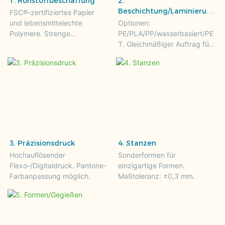
1. Rohstoffbeschaffung
2.
Beschichtung/Laminierun
FSC®-zertifiziertes Papier
g
und lebensmittelechte
Optionen:
Polymere. Strenge
PE/PLA/PP/wasserbasiert/PE
Qualitätskontrolle bei
T. Gleichmäßiger Auftrag für
Wareneingang.
optimale Barrierewirkung.
3. Präzisionsdruck
4. Stanzen
Hochauflösender
Sonderformen für
Flexo-/Digitaldruck. Pantone-
einzigartige Formen.
Farbanpassung möglich.
Maßtoleranz: ±0,3 mm.