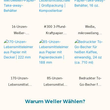
16oz
Lebensmittelve
16oz Kraft
rpackungsbox
Pommes Frites
mit PE/PLA-
Boxen, Einweg-
Auskleidung
Frites, weiße
16-Unzen-
#300 3-Pfund-
Weiße,
Papierbox 3
Weißer-
Kraftpapier-
mikrowellengee
16oz Kraft
Mikrowellen-
Lebensmittelsc
ignete Papier-
Pommes Frites
Papier-Take-
hale |
Take-away-
Boxen, Einweg-
away-Behälter
Großpackung |
Behälter, 16
Frites, weiße
Kompostierbar
oz.
Papierbox 4
16oz Kraft
Pommes Frites
170-Unzen-
85-Unzen-
Bedruckter To-
Boxen, Einweg-
Lebensmittelei
Lebensmittelei
Go-Becher für
Frites, weiße
mer aus Papier
mer aus Papier
heißen Kaffee,
Papierbox 1
mit Deckel | 222
mit
einwandig, 24
Warum Weller Wählen?
16oz Kraft
mm
Papierdeckeln |
oz (ca. 710 ml)
Pommes Frites
188 mm